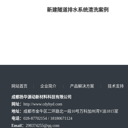
新建隧道排水系统清洗案例
网站首页
企业简介
产品解决方案
技术支持
|
|
|
成都扬华源动新材料科技有限公司
网址：
http://www.cdyhyd.com
地址：
成都市金牛区二环路北一段10号万科加州湾V派1815室
电话：
028-87702154 / 18180671124
Email：
298374255@qq.com