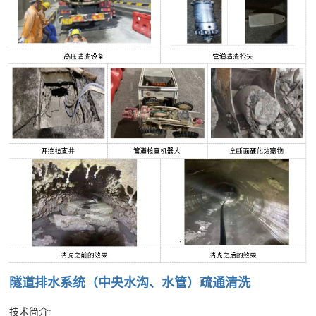
决
方
案
产
隧
隧
隧
隧
地
技
品
道
道
道
道
铁
术
展
排
排
渗
排
排
示
水
水
漏
水
水
支
系
系
水
系
系
持
统
统
治
统
统
行
技
下
案
检
疏
理
改
处
业
术
载
查
通
造
治
例
标
论
中
隧道排水系统（中央水沟、水管）疏通清洗
准
文
心
展
技术简介: