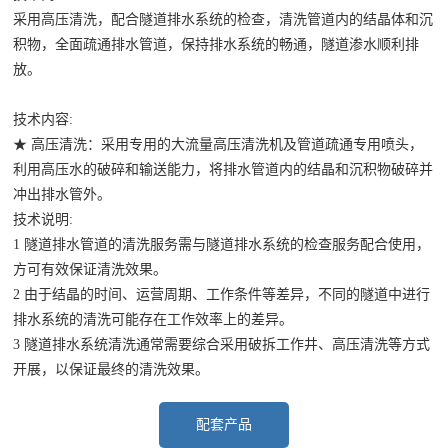
采用高压清洗，配合隧道排水系统的检查，清洗管道内的结晶体和沉
示
积物，全面疏通排水管道，保持排水系统的畅通，隧道渗水顺利排
地
新
运
新
放。
铁
建
营
闻
排
隧
高
技术内容:
水
道
速
★ 高压清洗：采用专用的大流量高压清洗机及管道疏通专用喷头，
中
系
排
公
利用高压水的破碎和输送能力，将排水管道内的结晶和沉积物破碎并
心
冲出排水管外。
统
水
路
公
行
技术说明:
联
防
系
隧
1 隧道排水管道的清洗服务需与隧道排水系统的检查服务配合使用，
司
业
结
统
道
方可有效保证清洗效果。
系
新
新
晶
清
排
2 由于结晶的时间、运营周期、工作条件等差异，不同的隧道中进行
闻
闻
防
洗
水
我
排水系统的清洗可能存在工作效率上的差异。
3 隧道排水系统清洗通常需要综合采用破拆工作井、高压清洗等方式
治
案
系
们
开展，以保证最终的清洗效果。
案
例
统
例
改
配套产品
造