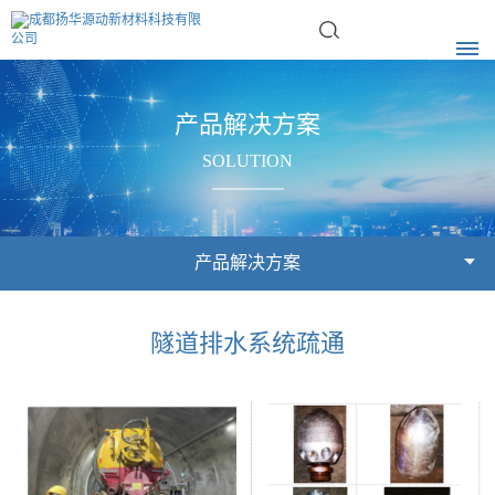
首
产品解决方案
页
SOLUTION
企
业
产品解决方案
简
隧道排水系统疏通
介
企
企
产
业
业
品
简
荣
介
誉
解