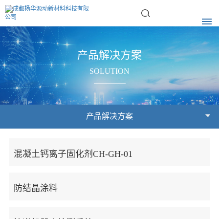
首
产品解决方案
页
SOLUTION
企
业
产品解决方案
简
混凝土钙离子固化剂CH-GH-01
介
企
企
产
业
业
防结晶涂料
品
简
荣
介
誉
解