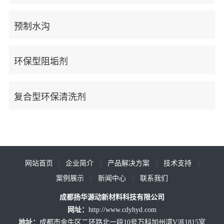
示
地
新
运
预制水沟
新
铁
建
营
闻
排
隧
高
环保型阻垢剂
水
道
速
中
系
排
公
复合型环保清洗剂
心
统
水
路
公
行
联
防
系
隧
司
业
结
统
道
系
新
新
晶
清
排
闻
闻
防
洗
水
我
网站首页
企业简介
产品解决方案
技术支持
|
|
|
|
治
案
系
案例展示
新闻中心
联系我们
|
|
们
案
例
统
成都扬华源动新材料科技有限公司
例
改
网址：
http://www.cdyhyd.com
造
地址：
成都市金牛区二环路北一段10号万科加州湾V派1815室