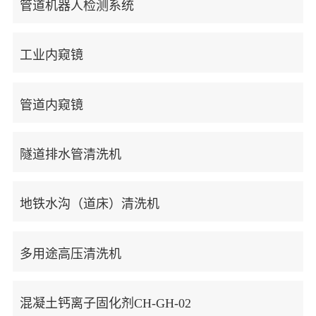
管道机器人检测系统
决
工业内窥镜
方
案
管道内窥镜
产
隧
隧
隧
隧
地
技
品
道
道
道
道
铁
术
展
排
排
渗
排
排
隧道排水管清洗机
示
水
水
漏
水
水
支
系
系
水
系
系
地铁水沟（道床）清洗机
持
统
统
治
统
统
行
技
下
案
检
疏
理
改
处
业
术
载
多用途高压清洗机
查
通
造
治
例
标
论
中
准
文
心
展
混凝土钙离子固化剂CH-GH-02